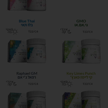
Blue Thai
GMO
גי.אם.או
בלו תאי
אינדי
סאטי
קה
בה
T22/C4
T22/C4
Raphael GM
Key Limes Punch
קי ליימז פאנץ'
רפאל ג'י אם
סאטי
אינדי
בה
קה
T22/C4
T22/C4