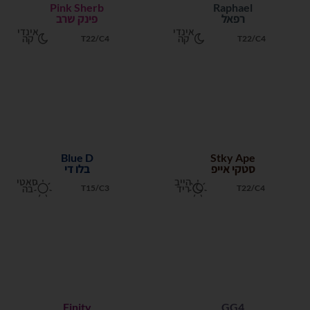
Pink Sherb
Raphael
רפאל
פינק שרב
אינדי
אינדי
קה
קה
T22/C4
T22/C4
Blue D
Stky Ape
סטקי אייפ
בלו די
הייב
סאטי
ריד
בה
T15/C3
T22/C4
Finity
GG4