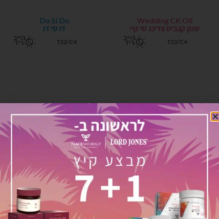
Do Si Do
Wedding CK Oil
שמן קנביס וודינג סי קיי
דו סי דו
הייב
הייב
ריד
ריד
T22/C4
T22/C4
GMO Oil
OGC
או.ג'י.סי
שמן קנביס גי.אם.או
סאטי
אינדי
בה
קה
T22/C4
T22/C4