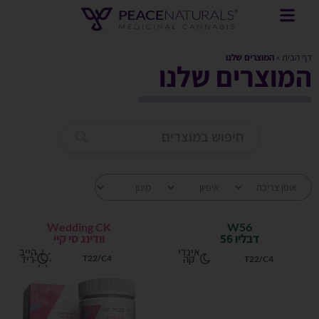
דף הבית
»
המוצרים שלנו
המוצרים שלנו
Wedding CK
W56
דבליו 56
וודינג סי קיי
אינדי
הייב
קה
ריד
T22/C4
T22/C4