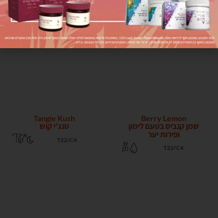
Berry Lemon
A.N.M.L OG
א.נ.מ.ל או.ג'י
שמן קנביס בטעם לימון
ופירות יער
אינדי
קה
T22/C4
ש
מן
T1/C20
Tangie Kush
Berry Lemon
שמן קנביס בטעם לימון
טנג'י קוש
ופירות יער
אינדי
קה
T22/C4
ש
מן
T22/C4