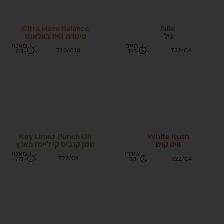
Citra Haze Balance
Nile
ניל
סיטרה הייז באלאנס
הייב
סאטי
ריד
בה
T10/C10
T22/C4
Key Limez Punch Oil
White Kush
וויט קוש
שמן קנביס קי ליימז פאנץ
אינדי
סאטי
קה
בה
T22/C4
T22/C4