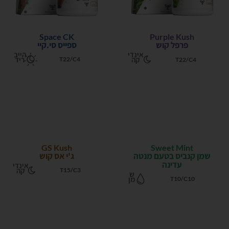
Space CK
Purple Kush
פרפל קוש
ספייס סי.קיי
אינדי
הייב
קה
ריד
T22/C4
T22/C4
GS Kush
Sweet Mint
שמן קנביס בטעם מנטה
ג'י אס קוש
עדינה
אינדי
קה
T15/C3
ש
מן
T10/C10