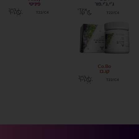
ג'י.ג'י.פור
פיניטי
אינדי
הייב
קה
ריד
T22/C4
T22/C4
Co.Bo
קו.בו
הייב
ריד
T22/C4